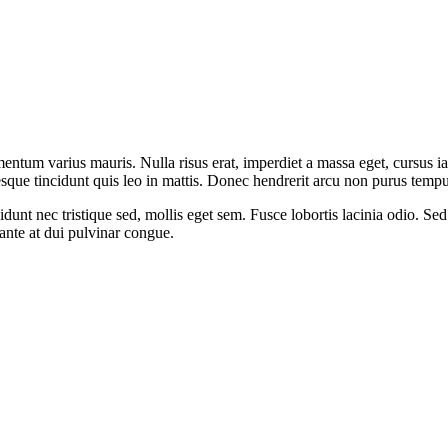
mentum varius mauris. Nulla risus erat, imperdiet a massa eget, cursus ia
esque tincidunt quis leo in mattis. Donec hendrerit arcu non purus tempu
t nec tristique sed, mollis eget sem. Fusce lobortis lacinia odio. Sed ul
 ante at dui pulvinar congue.