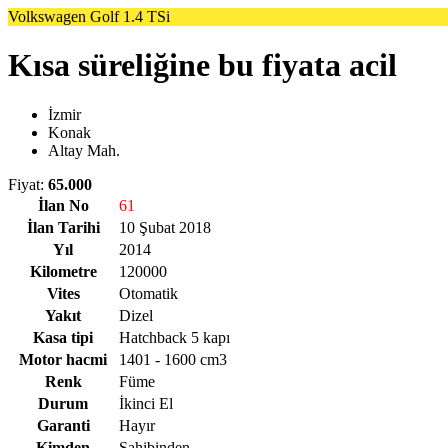
Volkswagen Golf 1.4 TSi
Kısa süreliğine bu fiyata acil
İzmir
Konak
Altay Mah.
Fiyat:
65.000
İlan No
61
İlan Tarihi
10 Şubat 2018
Yıl
2014
Kilometre
120000
Vites
Otomatik
Yakıt
Dizel
Kasa tipi
Hatchback 5 kapı
Motor hacmi
1401 - 1600 cm3
Renk
Füme
Durum
İkinci El
Garanti
Hayır
Kimden
Sahibinden