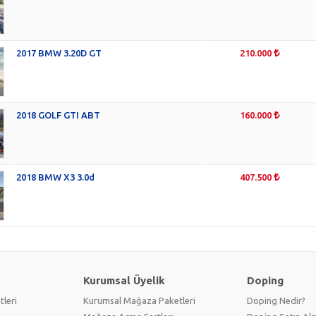
2017 BMW 3.20D GT
210.000
2018 GOLF GTI ABT
160.000
2018 BMW X3 3.0d
407.500
Kurumsal Üyelik
Doping
tleri
Kurumsal Mağaza Paketleri
Doping Nedir?