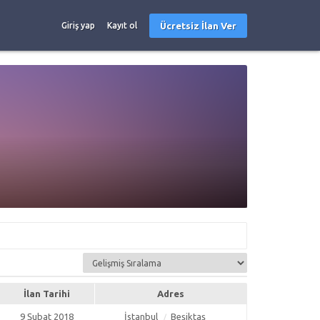
Ücretsiz İlan Ver
Giriş yap
Kayıt ol
İlan Tarihi
Adres
9 Şubat 2018
İstanbul
Beşiktaş