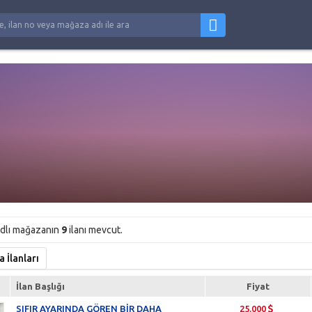
dlı mağazanın
9
ilanı mevcut.
İlanları
İlan Başlığı
Fiyat
SIFIR AYARINDA GÖREN BİR DAHA
25.000