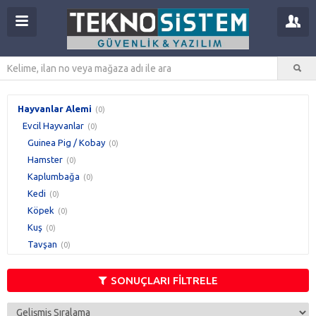
Hayvanlar Alemi
(0)
Evcil Hayvanlar
(0)
Guinea Pig / Kobay
(0)
Hamster
(0)
Kaplumbağa
(0)
Kedi
(0)
Köpek
(0)
Kuş
(0)
Tavşan
(0)
SONUÇLARI FİLTRELE