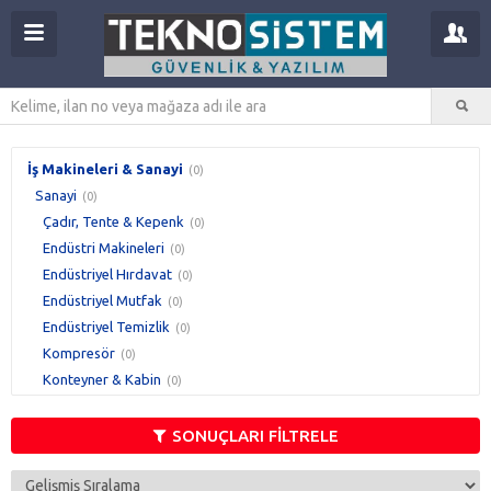
İş Makineleri & Sanayi
(0)
Sanayi
(0)
Çadır, Tente & Kepenk
(0)
Endüstri Makineleri
(0)
Endüstriyel Hırdavat
(0)
Endüstriyel Mutfak
(0)
Endüstriyel Temizlik
(0)
Kompresör
(0)
Konteyner & Kabin
(0)
Raf & Ürün Teşhir
(0)
Taşıma & İstifleme
(0)
SONUÇLARI FİLTRELE