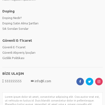
Doping
Doping Nedir?
Doping Satın Alma Şartları
Sık Sorulan Sorular
Güvenli E-Ticaret
Güvenli E-Ticaret
Güvenli Alışveriş İpuçları
Gizlilik Politikası
BİZE ULAŞIN
555555555
info@l.com
Lorem ipsum dolor sit amet, consectetur adipiscing elit. Cras auctor erat est,
ut vehicula ex luctus id. Duis blandit consectetur dolor in pellentesque.
Phasellus tortor augue, imperdiet sit amet urna a, ornare convallis elit.